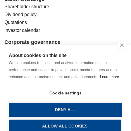
Shareholder structure
Dividend policy
Quotations
Investor calendar
Corporate governance
Articles of Association
About cookies on this site
Good practices
We use cookies to collect and analyse information on site
Management Board Regulations
performance and usage, to provide social media features and to
Regulations of the Supervisory Board
enhance and customise content and advertisements.
Learn more
General meeting
The Company Governing Bodies
Cookie settings
Management Board
Supervisory Board
DENY ALL
Downloads
Contact
ALLOW ALL COOKIES