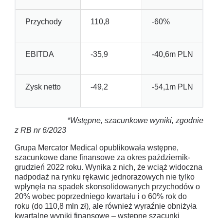
Przychody
110,8
-60%
EBITDA
-35,9
-40,6m PLN
Zysk netto
-49,2
-54,1m PLN
*Wstępne, szacunkowe wyniki, zgodnie
z RB nr 6/2023
Grupa Mercator Medical opublikowała wstępne,
szacunkowe dane finansowe za okres październik-
grudzień 2022 roku. Wynika z nich, że wciąż widoczna
nadpodaż na rynku rękawic jednorazowych nie tylko
wpłynęła na spadek skonsolidowanych przychodów o
20% wobec poprzedniego kwartału i o 60% rok do
roku (do 110,8 mln zł), ale również wyraźnie obniżyła
kwartalne wyniki finansowe – wstępne szacunki