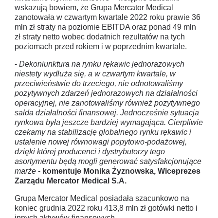
wskazują bowiem, że Grupa Mercator Medical
zanotowała w czwartym kwartale 2022 roku prawie 36
mln zł straty na poziomie EBITDA oraz ponad 49 mln
zł straty netto wobec dodatnich rezultatów na tych
poziomach przed rokiem i w poprzednim kwartale.
-
Dekoniunktura na rynku rękawic jednorazowych
niestety wydłuża się, a w czwartym kwartale, w
przeciwieństwie do trzeciego, nie odnotowaliśmy
pozytywnych zdarzeń jednorazowych na działalności
operacyjnej, nie zanotowaliśmy również pozytywnego
salda działalności finansowej. Jednocześnie sytuacja
rynkowa była jeszcze bardziej wymagająca. Cierpliwie
czekamy na stabilizację globalnego rynku rękawic i
ustalenie nowej równowagi popytowo-podażowej,
dzięki której producenci i dystrybutorzy tego
asortymentu będą mogli generować satysfakcjonujące
marże
-
komentuje Monika Żyznowska, Wiceprezes
Zarządu Mercator Medical S.A.
Grupa Mercator Medical posiadała szacunkowo na
koniec grudnia 2022 roku 413,8 mln zł gotówki netto i
innych aktywów finansowych.