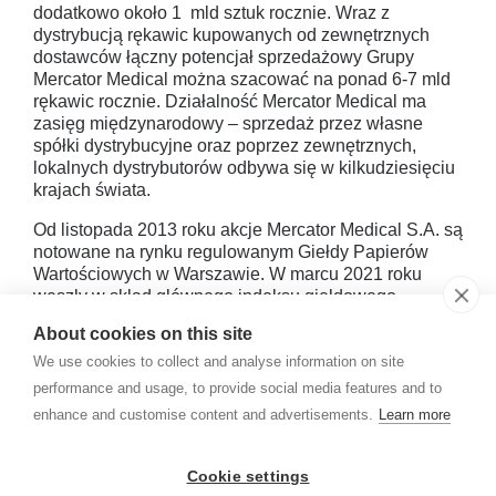
dodatkowo około 1 mld sztuk rocznie. Wraz z
dystrybucją rękawic kupowanych od zewnętrznych
dostawców łączny potencjał sprzedażowy Grupy
Mercator Medical można szacować na ponad 6-7 mld
rękawic rocznie. Działalność Mercator Medical ma
zasięg międzynarodowy – sprzedaż przez własne
spółki dystrybucyjne oraz poprzez zewnętrznych,
lokalnych dystrybutorów odbywa się w kilkudziesięciu
krajach świata.
Od listopada 2013 roku akcje Mercator Medical S.A. są
notowane na rynku regulowanym Giełdy Papierów
Wartościowych w Warszawie. W marcu 2021 roku
weszły w skład głównego indeksu giełdowego –
WIG20, a od marca 2022 roku znajdują się w indeksie
About cookies on this site
mWIG40. Więcej informacji:
www.mercatormedical.eu
We use cookies to collect and analyse information on site
performance and usage, to provide social media features and to
enhance and customise content and advertisements.
Learn more
Cookie settings
Press releases